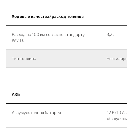
Ходовые качества/расход топлива
Расход на 100 км согласно стандарту
3,2 л
WMTC
Тип топлива
Неэтилирова
АКБ
Аккумуляторная батарея
12 В/10 А·ч, 
обслуживани