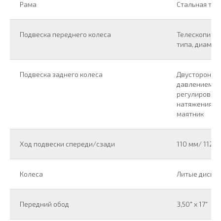
Рама
Стальная тру
Подвеска переднего колеса
Телескопичес
типа, диамет
Подвеска заднего колеса
Двусторонний
давлением а
регулировко
натяжения пр
маятник
Ход подвески спереди/сзади
110 мм/ 112 
Колеса
Литые диски
Передний обод
3,50" x 17"
МЕНЮ
О нас