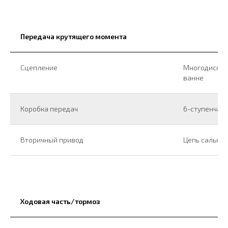
Передача крутящего момента
Сцепление
Многодисков
ванне
Коробка передач
6-ступенчат
Вторичный привод
Цепь сальник
Ходовая часть/тормоз