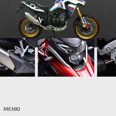
МЕНЮ
О нас
Модели
Найти дилера
Стать дилером
Тест-драйв
Рассрочка на мотоциклы
Москва, Сколковское ш., 31,
стр. 1. ТЦ «СпортХит», 1 этаж, 7
павильон
Время работы: с 10.00